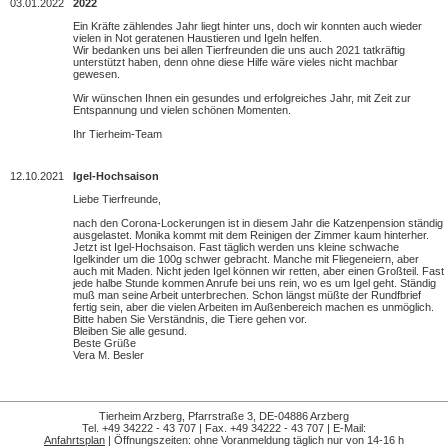
03.01.2022
2022
Ein Kräfte zählendes Jahr liegt hinter uns, doch wir konnten auch wieder
vielen in Not geratenen Haustieren und Igeln helfen.
Wir bedanken uns bei allen Tierfreunden die uns auch 2021 tatkräftig
unterstützt haben, denn ohne diese Hilfe wäre vieles nicht machbar
gewesen.
Wir wünschen Ihnen ein gesundes und erfolgreiches Jahr, mit Zeit zur
Entspannung und vielen schönen Momenten.
Ihr Tierheim-Team
12.10.2021
Igel-Hochsaison
Liebe Tierfreunde,
nach den Corona-Lockerungen ist in diesem Jahr die Katzenpension ständig
ausgelastet. Monika kommt mit dem Reinigen der Zimmer kaum hinterher.
Jetzt ist Igel-Hochsaison. Fast täglich werden uns kleine schwache
Igelkinder um die 100g schwer gebracht. Manche mit Fliegeneiern, aber
auch mit Maden. Nicht jeden Igel können wir retten, aber einen Großteil. Fast
jede halbe Stunde kommen Anrufe bei uns rein, wo es um Igel geht. Ständig
muß man seine Arbeit unterbrechen. Schon längst müßte der Rundfbrief
fertig sein, aber die vielen Arbeiten im Außenbereich machen es unmöglich.
Bitte haben Sie Verständnis, die Tiere gehen vor.
Bleiben Sie alle gesund.
Beste Grüße
Vera M. Besler
Tierheim Arzberg
, Pfarrstraße 3, DE-04886 Arzberg
Tel. +49 34222 - 43 707 | Fax. +49 34222 - 43 707 | E-Mail:
Anfahrtsplan
| Öffnungszeiten: ohne Voranmeldung täglich nur von 14-16 h