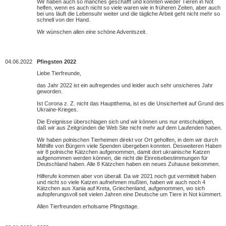
Wir haben auch so manches geschafft und konnten wieder Tieren in Not
helfen, wenn es auch nicht so viele waren wie in früheren Zeiten, aber auch
bei uns läuft die Lebensuhr weiter und die tägliche Arbeit geht nicht mehr so
schnell von der Hand.
Wir wünschen allen eine schöne Adventszeit.
04.06.2022
Pfingsten 2022
Liebe Tierfreunde,
das Jahr 2022 ist ein aufregendes und leider auch sehr unsicheres Jahr
geworden.
Ist Corona z. Z. nicht das Hauptthema, ist es die Unsicherheit auf Grund des
Ukraine-Krieges.
Die Ereignisse überschlagen sich und wir können uns nur entschuldigen,
daß wir aus Zeitgründen die Web Site nicht mehr auf dem Laufenden haben.
Wir haben polnischen Tierheimen direkt vor Ort geholfen, in dem wir durch
Mithilfe von Bürgern viele Spenden übergeben konnten. Desweiteren Haben
wir 8 polnische Kätzchen aufgenommen, damit dort ukrainische Katzen
aufgenommen werden können, die nicht die Einreisebestimmungen für
Deutschland haben. Alle 8 Kätzchen haben ein neues Zuhause bekommen.
Hilferufe kommen aber von überall. Da wir 2021 noch gut vermittelt haben
und nicht so viele Katzen aufnehmen mußten, haben wir auch noch 4
Kätzchen aus Xania auf Kreta, Griechenland, aufgenommen, wo sich
aufopferungsvoll seit vielen Jahren eine Deutsche um Tiere in Not kümmert.
Allen Tierfreunden erholsame Pfingsttage.