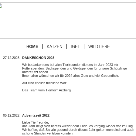
|
|
|
HOME
KATZEN
IGEL
WILDTIERE
27.12.2023
DANKESCHÖN 2023
Wir bedanken uns bei allen Tierfreunden die uns im Jahr 2023 mit
Futterspenden, Sachspenden und Geldspenden für unsere Schützlinge
unterstützt haben.
Ihnen allen wünschen wir für 2024 alles Gute und viel Gesundheit.
Auf eine endlich friedliche Welt.
Das Team vom Tierheim Arzberg
05.12.2022
Adventszeit 2022
Liebe Tierfreunde,
das Jahr neigt sich bereits wieder dem Ende, es verging wieder wie im Flug.
Wir hoffen, daß Sie alle gesund durch dieses Jahr gekommen sind und auch
schöne Stunden verleben konnten.